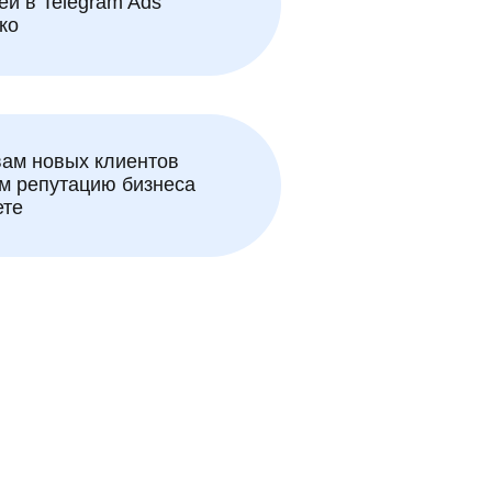
ей в Telegram Ads
ко
ам новых клиентов
м репутацию бизнеса
ете