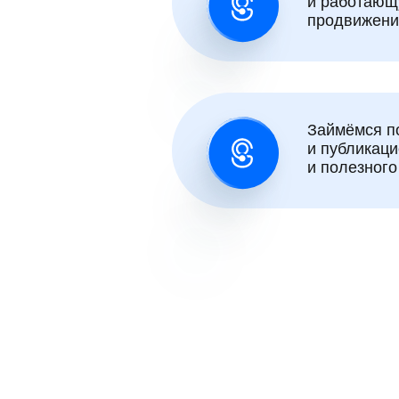
и работающ
продвижени
Займёмся п
и публикаци
и полезного