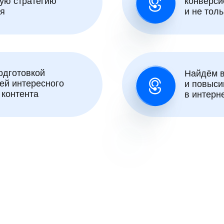
ую стратегию
конверси
я
и не толь
одготовкой
Найдём в
ей интересного
и повыси
 контента
в интерн