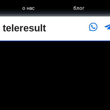
о нас
блог
конта
teleresult