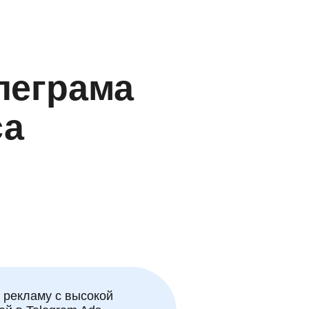
леграма
са
 рекламу с высокой