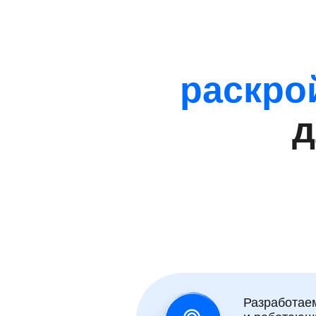
раскро
д
Разработае